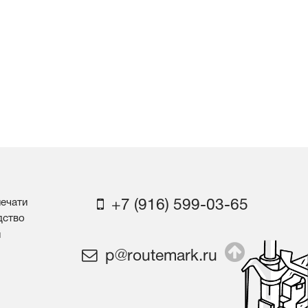
печати
+7 (916) 599-03-65
дство
м
p@routemark.ru